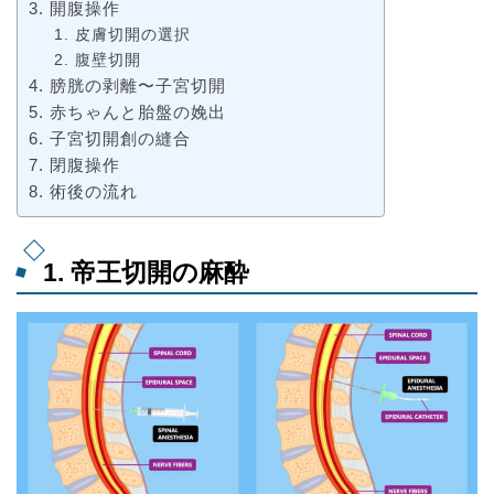
3. 開腹操作
1. 皮膚切開の選択
2. 腹壁切開
4. 膀胱の剥離〜子宮切開
5. 赤ちゃんと胎盤の娩出
6. 子宮切開創の縫合
7. 閉腹操作
8. 術後の流れ
1. 帝王切開の麻酔