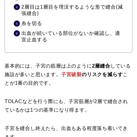
2層目は1層目を埋没するような形で縫合(減
張縫合)
糸を切る
出血が続いている部位がないか確認し、適
宜止血する
基本的には、子宮の筋層は上のように
2層縫合
している
施設が多いと思います。
子宮破裂
のリスクを減らす
こ
とが1番の目的です。
TOLACなどを行う際にも、子宮筋層が2層で縫合され
ているかは1つの基準になり得ます。
子宮を縫合し終えたら、出血もある程度落ち着いてき
ます。