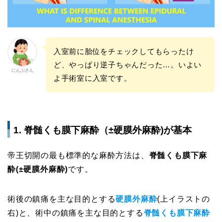
入室前に胎位をチェックしてもらったけ
ど、やっぱり逆子ちゃんだった…。いよい
にんぷさん
よ手術室に入室です。
1. 脊髄くも膜下麻酔（±硬膜外麻酔)が基本
帝王切開の最も標準的な麻酔方法は、
脊髄くも膜下麻
酔(±硬膜外麻酔)
です。
術後の鎮痛を主な目的とする
硬膜外麻酔
(上イラストの
右)と、術中の鎮痛を主な目的とする
脊髄くも膜下麻酔