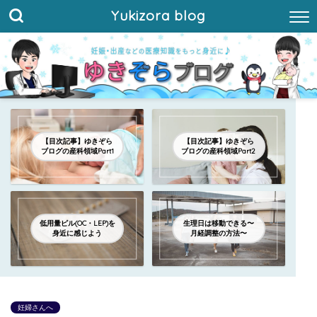
Yukizora blog
【目次記事】ゆきぞら
【目次記事】ゆきぞら
ブログの産科領域Part1
ブログの産科領域Part2
低用量ピル(OC・LEP)を
生理日は移動できる〜
身近に感じよう
月経調整の方法〜
妊婦さんへ