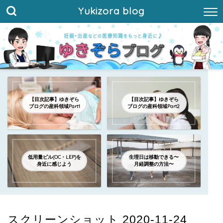
Yukizora blog
【目次記事】ゆきぞら
【目次記事】ゆきぞら
ブログの産科領域Part1
ブログの産科領域Part2
低用量ピル(OC・LEP)を
生理日は移動できる〜
身近に感じよう
月経調整の方法〜
スクリーンショット 2020-11-24