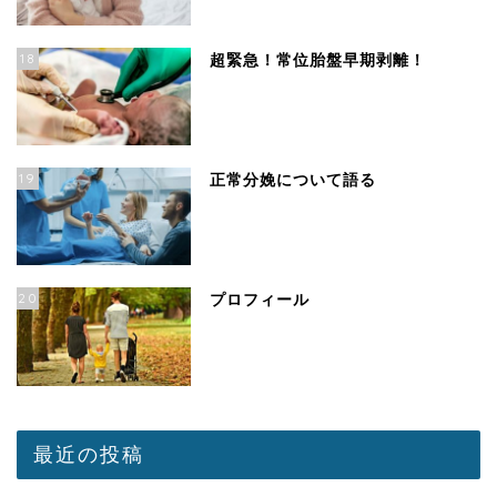
18
超緊急！常位胎盤早期剥離！
19
正常分娩について語る
20
プロフィール
最近の投稿