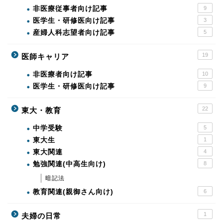
非医療従事者向け記事
9
医学生・研修医向け記事
3
産婦人科志望者向け記事
5
19
医師キャリア
非医療者向け記事
10
医学生・研修医向け記事
9
22
東大・教育
中学受験
5
東大生
1
東大関連
4
勉強関連(中高生向け)
8
暗記法
教育関連(親御さん向け)
6
1
夫婦の日常