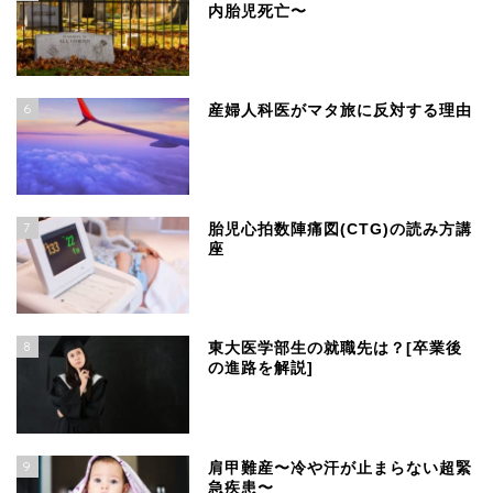
内胎児死亡〜
6
産婦人科医がマタ旅に反対する理由
7
胎児心拍数陣痛図(CTG)の読み方講
座
8
東大医学部生の就職先は？[卒業後
の進路を解説]
9
肩甲難産〜冷や汗が止まらない超緊
急疾患〜