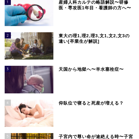
1
産婦人科カルテの略語解説〜研修
医・専攻医1年目・看護師の方へ〜
2
東大の理1,理2,理3,文1,文2,文3の
違い[卒業生が解説]
3
天国から地獄へ〜羊水塞栓症〜
4
仰臥位で寝ると死産が増える？
5
子宮内で尊い命が途絶える時〜子宮