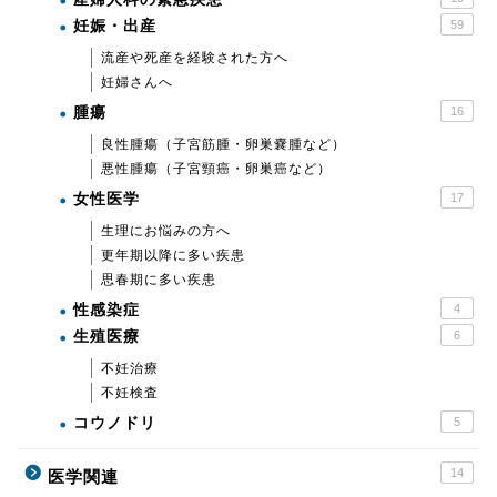
妊娠・出産
59
流産や死産を経験された方へ
妊婦さんへ
腫瘍
16
良性腫瘍（子宮筋腫・卵巣嚢腫など）
悪性腫瘍（子宮頸癌・卵巣癌など）
女性医学
17
生理にお悩みの方へ
更年期以降に多い疾患
思春期に多い疾患
性感染症
4
生殖医療
6
不妊治療
不妊検査
コウノドリ
5
14
医学関連