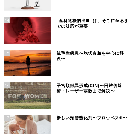
14
“産科危機的出血”は、そこに至るま
での対応が重要
15
絨毛性疾患〜胞状奇胎を中心に解
説〜
16
子宮頚部異形成(CIN)〜円錐切除
術・レーザー蒸散まで解説〜
17
新しい頚管熟化剤〜プロウペス®︎〜