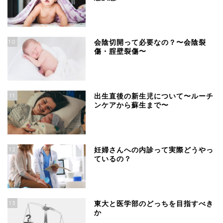
10
会陰切開って必要なの？〜会陰裂
傷・腟壁裂傷〜
11
出生直後の新生児について〜ルーチ
ンケアから蘇生まで〜
12
妊婦さんへの内診って実際どうやっ
ているの？
13
東大と医学部のどっちを目指すべき
か